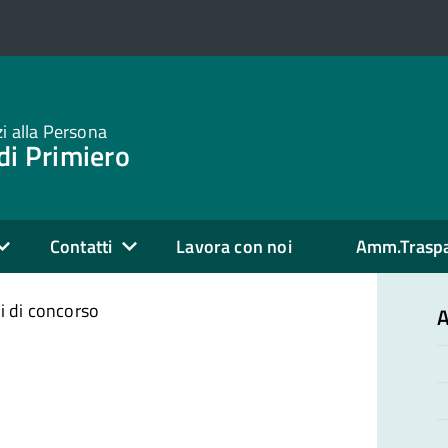
zi alla Persona
di Primiero
Contatti
Lavora con noi
Amm.Trasp
i di concorso
A