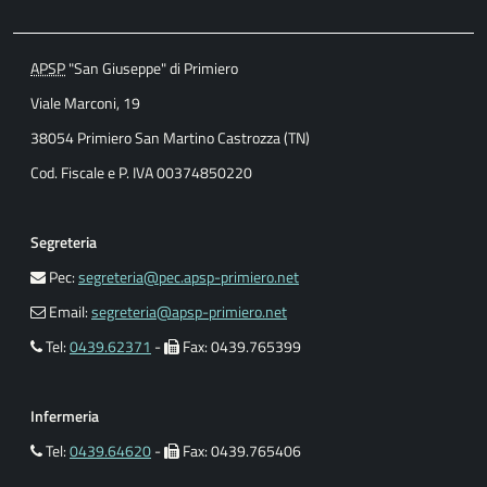
APSP
"San Giuseppe" di Primiero
Viale Marconi, 19
38054 Primiero San Martino Castrozza (TN)
Cod. Fiscale e P. IVA 00374850220
Segreteria
Pec:
segreteria@pec.apsp-primiero.net
Email:
segreteria@apsp-primiero.net
Tel:
0439.62371
-
Fax: 0439.765399
Infermeria
Tel:
0439.64620
-
Fax: 0439.765406