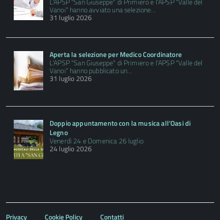
L'APSP "San Giuseppe" di Primiero e l'APSP "Valle del
Vanoi" hanno avviato una selezione…
31 luglio 2026
Aperta la selezione per Medico Coordinatore
L'APSP "San Giuseppe" di Primiero e l'APSP "Valle del
Vanoi" hanno pubblicato un…
31 luglio 2026
Doppio appuntamento con la musica all'Oasi di
Legno
Venerdì 24 e Domenica 26 luglio
24 luglio 2026
Privacy
Cookie Policy
Contatti