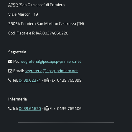
APSP
"San Giuseppe" di Primiero
Viale Marconi, 19
38054 Primiero San Martino Castrozza (TN)
Cod. Fiscale e P. IVA 00374850220
Segreteria
Pec:
segreteria@pec.apsp-primiero.net
Email:
segreteria@apsp-primiero.net
Tel:
0439.62371
-
Fax: 0439.765399
Infermeria
Tel:
0439.64620
-
Fax: 0439.765406