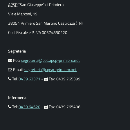
APSP
"San Giuseppe" di Primiero
Viale Marconi, 19
38054 Primiero San Martino Castrozza (TN)
Cod. Fiscale e P. IVA 00374850220
Segreteria
Pec:
segreteria@pec.apsp-primiero.net
Email:
segreteria@apsp-primiero.net
Tel:
0439.62371
-
Fax: 0439.765399
Infermeria
Tel:
0439.64620
-
Fax: 0439.765406