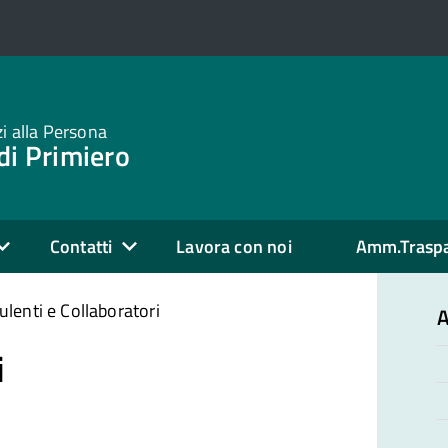
zi alla Persona
di Primiero
Contatti
Lavora con noi
Amm.Trasp
lenti e Collaboratori
A
i