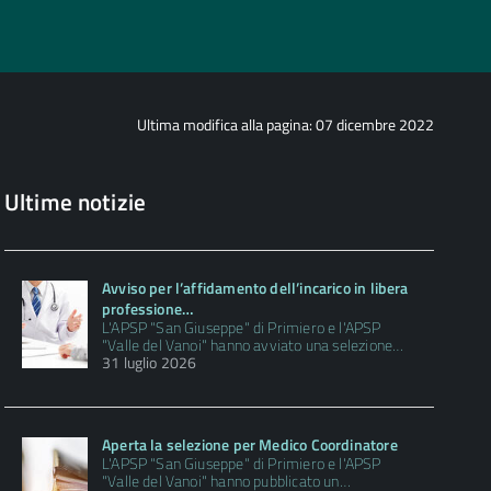
Ultima modifica alla pagina: 07 dicembre 2022
Ultime notizie
Avviso per l’affidamento dell’incarico in libera
professione…
L'APSP "San Giuseppe" di Primiero e l'APSP
"Valle del Vanoi" hanno avviato una selezione…
31 luglio 2026
Aperta la selezione per Medico Coordinatore
L'APSP "San Giuseppe" di Primiero e l'APSP
"Valle del Vanoi" hanno pubblicato un…