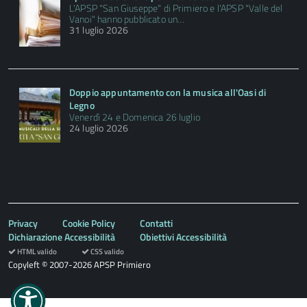
L'APSP "San Giuseppe" di Primiero e l'APSP "Valle del
Vanoi" hanno pubblicato un…
31 luglio 2026
Doppio appuntamento con la musica all'Oasi di
Legno
Venerdì 24 e Domenica 26 luglio
24 luglio 2026
Privacy
Cookie Policy
Contatti
Dichiarazione Accessibilità
Obiettivi Accessibilità
HTML valido
CSS valido
Copyleft © 2007-2026 APSP Primiero