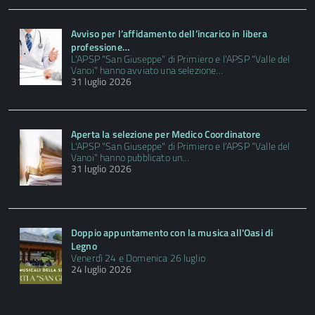
Avviso per l’affidamento dell’incarico in libera
professione…
L'APSP "San Giuseppe" di Primiero e l'APSP "Valle del
Vanoi" hanno avviato una selezione…
31 luglio 2026
Aperta la selezione per Medico Coordinatore
L'APSP "San Giuseppe" di Primiero e l'APSP "Valle del
Vanoi" hanno pubblicato un…
31 luglio 2026
Doppio appuntamento con la musica all'Oasi di
Legno
Venerdì 24 e Domenica 26 luglio
24 luglio 2026