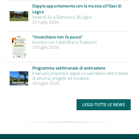
Doppio appuntamento con la musica all'Oasi di
Legno
Venerdì 24 e Domenica 26 luglio
24 luglio 2026
"Invecchiare non fa paura"
Incontro con il dott.Marco Trabucchi
23 luglio 2026
Programma settimanale di animazione
Il servizio propone e segue un calendario settimanale
di attività, progetti ed iniziative…
20 luglio 2026
LEGGI TUTTE LE NEWS