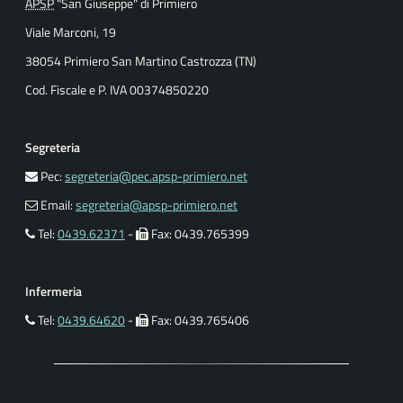
APSP
"San Giuseppe" di Primiero
Viale Marconi, 19
38054 Primiero San Martino Castrozza (TN)
Cod. Fiscale e P. IVA 00374850220
Segreteria
Pec:
segreteria@pec.apsp-primiero.net
Email:
segreteria@apsp-primiero.net
Tel:
0439.62371
-
Fax: 0439.765399
Infermeria
Tel:
0439.64620
-
Fax: 0439.765406