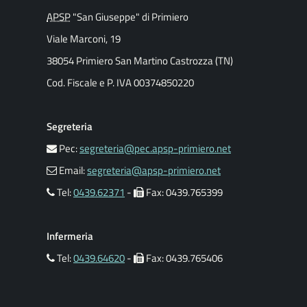
APSP
"San Giuseppe" di Primiero
Viale Marconi, 19
38054 Primiero San Martino Castrozza (TN)
Cod. Fiscale e P. IVA 00374850220
Segreteria
Pec:
segreteria@pec.apsp-primiero.net
Email:
segreteria@apsp-primiero.net
Tel:
0439.62371
-
Fax: 0439.765399
Infermeria
Tel:
0439.64620
-
Fax: 0439.765406