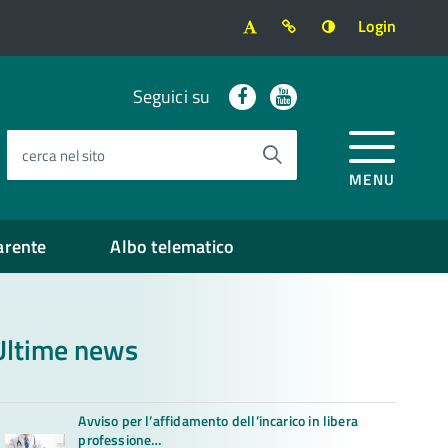
Login
Facebook
Youtube
Seguici su
cerca nel sito
MENU
arente
Albo telematico
Ultime news
Avviso per l’affidamento dell’incarico in libera
professione…