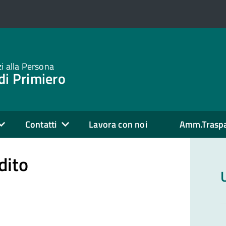
zi alla Persona
di Primiero
Contatti
Lavora con noi
Amm.Trasp
dito