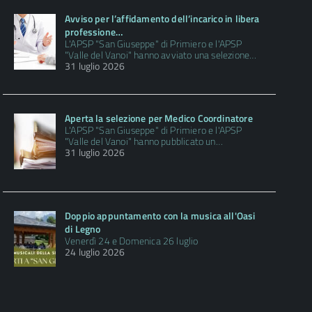
Avviso per l’affidamento dell’incarico in libera
professione…
L'APSP "San Giuseppe" di Primiero e l'APSP
"Valle del Vanoi" hanno avviato una selezione…
31 luglio 2026
Aperta la selezione per Medico Coordinatore
L'APSP "San Giuseppe" di Primiero e l'APSP
"Valle del Vanoi" hanno pubblicato un…
31 luglio 2026
Doppio appuntamento con la musica all'Oasi
di Legno
Venerdì 24 e Domenica 26 luglio
24 luglio 2026