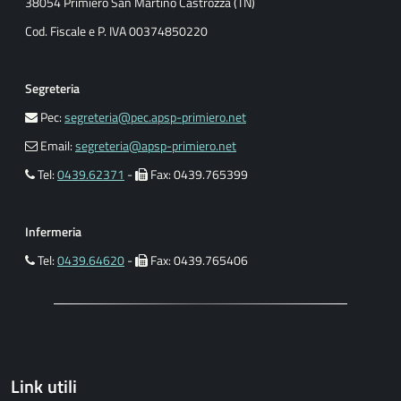
38054 Primiero San Martino Castrozza (TN)
Cod. Fiscale e P. IVA 00374850220
Segreteria
Pec:
segreteria@pec.apsp-primiero.net
Email:
segreteria@apsp-primiero.net
Tel:
0439.62371
-
Fax: 0439.765399
Infermeria
Tel:
0439.64620
-
Fax: 0439.765406
Link utili