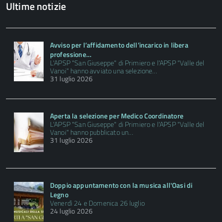
Ultime notizie
Avviso per l’affidamento dell’incarico in libera
professione…
L'APSP "San Giuseppe" di Primiero e l'APSP "Valle del
Vanoi" hanno avviato una selezione…
31 luglio 2026
Aperta la selezione per Medico Coordinatore
L'APSP "San Giuseppe" di Primiero e l'APSP "Valle del
Vanoi" hanno pubblicato un…
31 luglio 2026
Doppio appuntamento con la musica all'Oasi di
Legno
Venerdì 24 e Domenica 26 luglio
24 luglio 2026