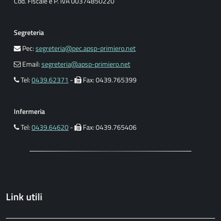
Cod. Fiscale e P. IVA 00374850220
Segreteria
Pec:
segreteria@pec.apsp-primiero.net
Email:
segreteria@apsp-primiero.net
Tel:
0439.62371
-
Fax: 0439.765399
Infermeria
Tel:
0439.64620
-
Fax: 0439.765406
Link utili