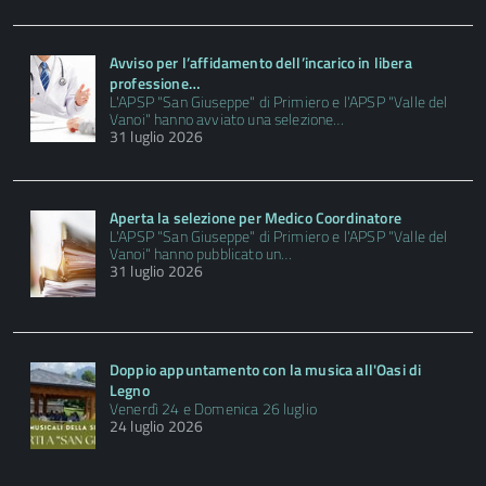
Avviso per l’affidamento dell’incarico in libera
professione…
L'APSP "San Giuseppe" di Primiero e l'APSP "Valle del
Vanoi" hanno avviato una selezione…
31 luglio 2026
Aperta la selezione per Medico Coordinatore
L'APSP "San Giuseppe" di Primiero e l'APSP "Valle del
Vanoi" hanno pubblicato un…
31 luglio 2026
Doppio appuntamento con la musica all'Oasi di
Legno
Venerdì 24 e Domenica 26 luglio
24 luglio 2026