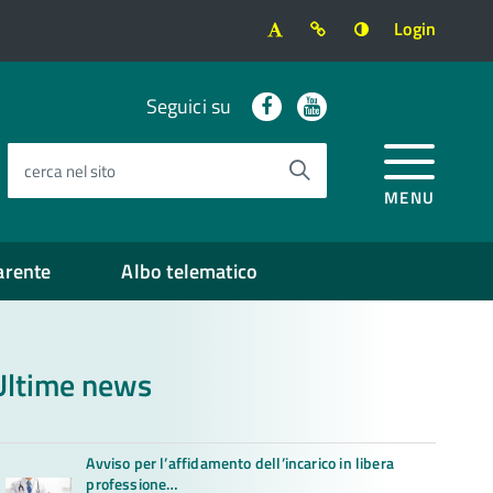
Login
Facebook
Youtube
Seguici su
cerca nel sito
MENU
arente
Albo telematico
Ultime news
Avviso per l’affidamento dell’incarico in libera
professione…