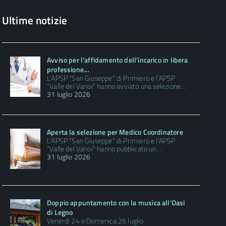
Ultime notizie
Avviso per l’affidamento dell’incarico in libera
professione…
L'APSP "San Giuseppe" di Primiero e l'APSP
"Valle del Vanoi" hanno avviato una selezione…
31 luglio 2026
Aperta la selezione per Medico Coordinatore
L'APSP "San Giuseppe" di Primiero e l'APSP
"Valle del Vanoi" hanno pubblicato un…
31 luglio 2026
Doppio appuntamento con la musica all'Oasi
di Legno
Venerdì 24 e Domenica 26 luglio