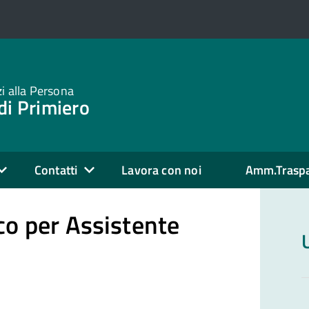
zi alla Persona
di Primiero
Contatti
Lavora con noi
Amm.Trasp
co per Assistente