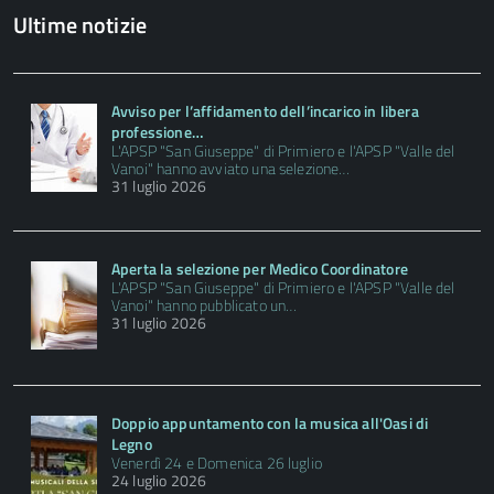
Ultime notizie
Avviso per l’affidamento dell’incarico in libera
professione…
L'APSP "San Giuseppe" di Primiero e l'APSP "Valle del
Vanoi" hanno avviato una selezione…
31 luglio 2026
Aperta la selezione per Medico Coordinatore
L'APSP "San Giuseppe" di Primiero e l'APSP "Valle del
Vanoi" hanno pubblicato un…
31 luglio 2026
Doppio appuntamento con la musica all'Oasi di
Legno
Venerdì 24 e Domenica 26 luglio
24 luglio 2026