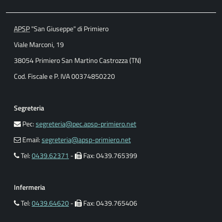
APSP
"San Giuseppe" di Primiero
Viale Marconi, 19
38054 Primiero San Martino Castrozza (TN)
Cod. Fiscale e P. IVA 00374850220
Segreteria
Pec:
segreteria@pec.apsp-primiero.net
Email:
segreteria@apsp-primiero.net
Tel:
0439.62371
-
Fax: 0439.765399
Infermeria
Tel:
0439.64620
-
Fax: 0439.765406