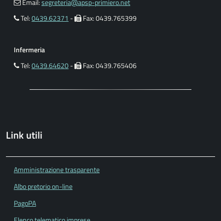
Email:
segreteria@apsp-primiero.net
Tel:
0439.62371
-
Fax: 0439.765399
Infermeria
Tel:
0439.64620
-
Fax: 0439.765406
Link utili
Amministrazione trasparente
Albo pretorio on-line
PagoPA
Elenco telematico imprese