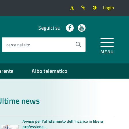
Login
Facebook
Youtube
Seguici su
cerca nel sito
MENU
arente
Albo telematico
Ultime news
Avviso per l’affidamento dell’incarico in libera
professione…