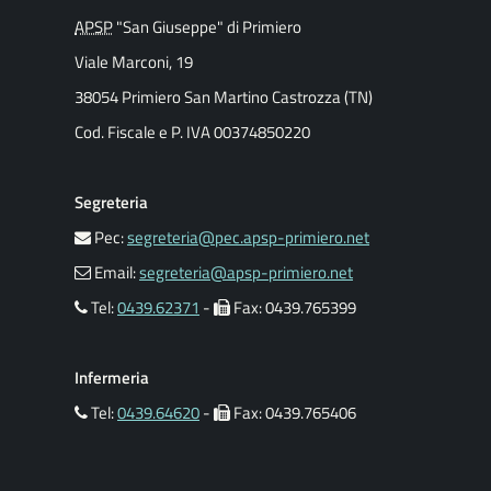
APSP
"San Giuseppe" di Primiero
Viale Marconi, 19
38054 Primiero San Martino Castrozza (TN)
Cod. Fiscale e P. IVA 00374850220
Segreteria
Pec:
segreteria@pec.apsp-primiero.net
Email:
segreteria@apsp-primiero.net
Tel:
0439.62371
-
Fax: 0439.765399
Infermeria
Tel:
0439.64620
-
Fax: 0439.765406