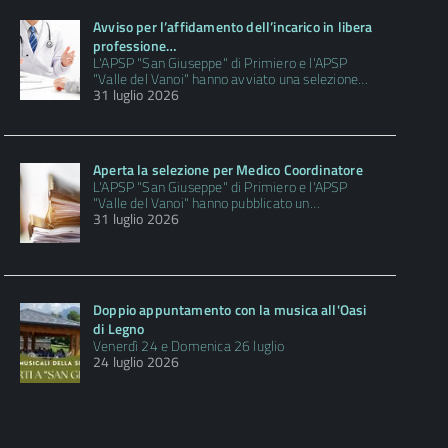
Avviso per l’affidamento dell’incarico in libera
professione…
L'APSP "San Giuseppe" di Primiero e l'APSP
"Valle del Vanoi" hanno avviato una selezione…
31 luglio 2026
Aperta la selezione per Medico Coordinatore
L'APSP "San Giuseppe" di Primiero e l'APSP
"Valle del Vanoi" hanno pubblicato un…
31 luglio 2026
Doppio appuntamento con la musica all'Oasi
di Legno
Venerdì 24 e Domenica 26 luglio
24 luglio 2026